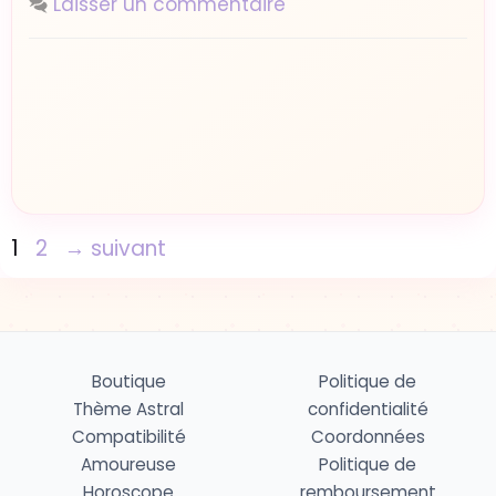
Laisser un commentaire
Page
Page
1
2
→
suivant
Boutique
Politique de
Thème Astral
confidentialité
Compatibilité
Coordonnées
Amoureuse
Politique de
Horoscope
remboursement