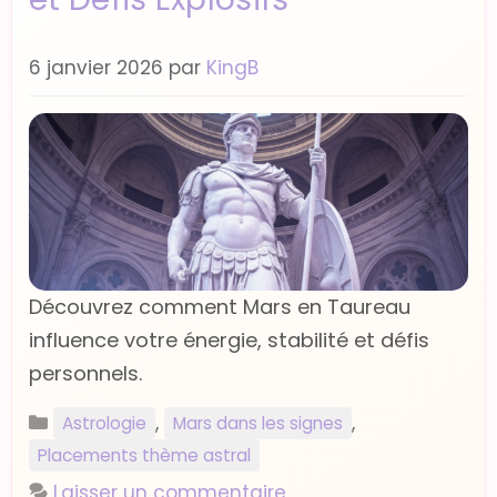
6 janvier 2026
par
KingB
Découvrez comment Mars en Taureau
influence votre énergie, stabilité et défis
personnels.
Catégories
,
,
Astrologie
Mars dans les signes
Placements thème astral
Laisser un commentaire