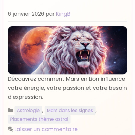
6 janvier 2026
par
KingB
Découvrez comment Mars en Lion influence
votre énergie, votre passion et votre besoin
d’expression.
Catégories
,
,
Astrologie
Mars dans les signes
Placements thème astral
Laisser un commentaire