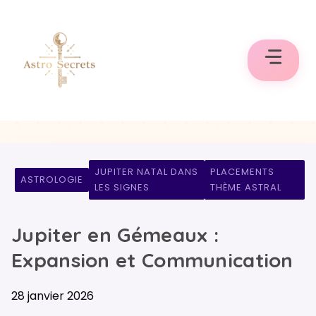
Aller
au
contenu
JUPITER NATAL DANS
PLACEMENTS
ASTROLOGIE
LES SIGNES
THÈME ASTRAL
Jupiter en Gémeaux :
Expansion et Communication
28 janvier 2026