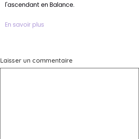
l'ascendant en Balance.
En savoir plus
Laisser un commentaire
Commentaire