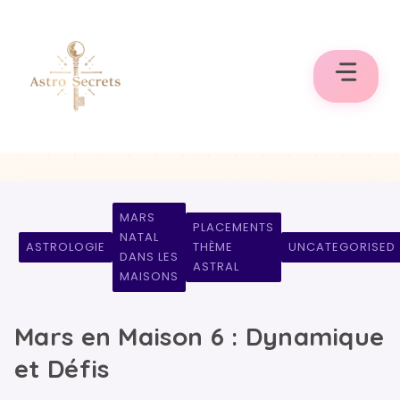
Aller
au
contenu
MARS
PLACEMENTS
NATAL
ASTROLOGIE
THÈME
UNCATEGORISED
DANS LES
ASTRAL
MAISONS
Mars en Maison 6 : Dynamique
et Défis