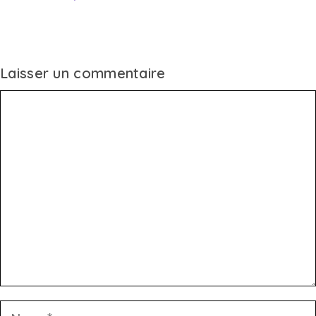
Laisser un commentaire
Commentaire
Nom