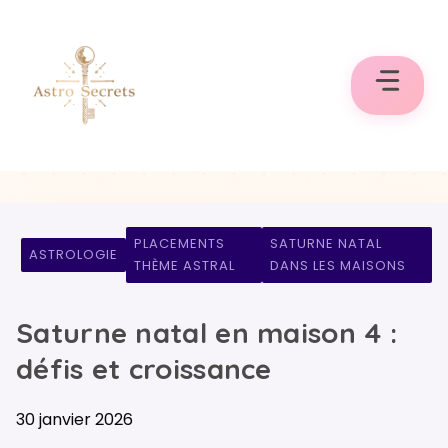
Aller
au
contenu
PLACEMENTS
SATURNE NATAL
ASTROLOGIE
THÈME ASTRAL
DANS LES MAISONS
Saturne natal en maison 4 :
défis et croissance
30 janvier 2026