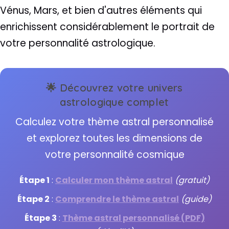
Vénus, Mars, et bien d'autres éléments qui
enrichissent considérablement le portrait de
votre personnalité astrologique.
🌟 Découvrez votre univers
astrologique complet
Calculez votre thème astral personnalisé
et explorez toutes les dimensions de
votre personnalité cosmique
Étape 1
:
Calculer mon thème astral
(gratuit)
Étape 2
:
Comprendre le thème astral
(guide)
Étape 3
:
Thème astral personnalisé (PDF)