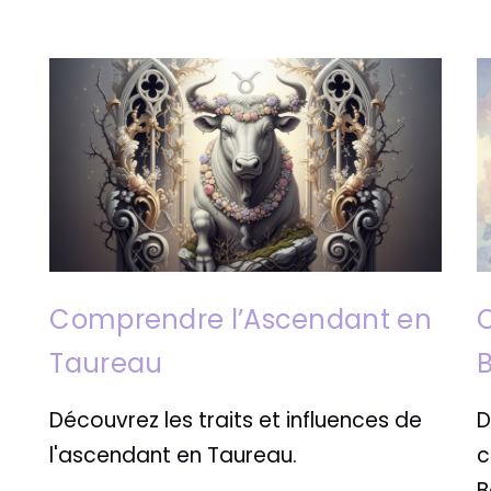
n
Comprendre l’Ascendant en
Taureau
Découvrez les traits et influences de
D
l'ascendant en Taureau.
c
B