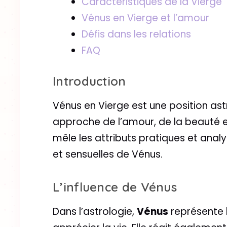
Caractéristiques de la Vierge
Vénus en Vierge et l’amour
Défis dans les relations
FAQ
Introduction
Vénus en Vierge est une position as
approche de l’amour, de la beauté e
mêle les attributs pratiques et anal
et sensuelles de Vénus.
L’influence de Vénus
Dans l’astrologie,
Vénus
représente l