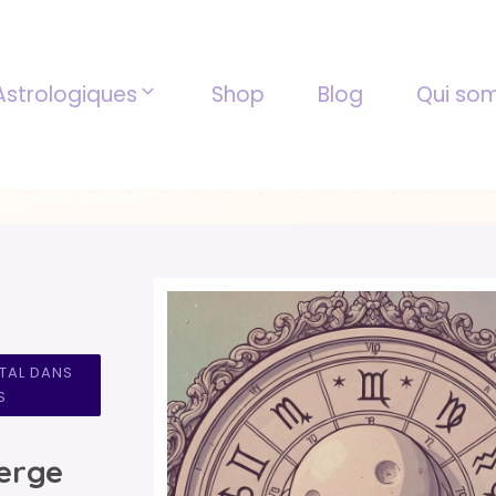
Astrologiques
Shop
Blog
Qui so
TAL DANS
S
erge