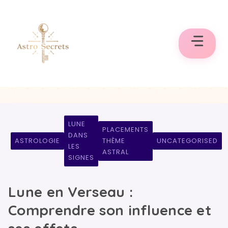
Aller
au
contenu
LUNE
PLACEMENTS
DANS
ASTROLOGIE
THÈME
UNCATEGORISED
LES
ASTRAL
SIGNES
Lune en Verseau :
Comprendre son influence et