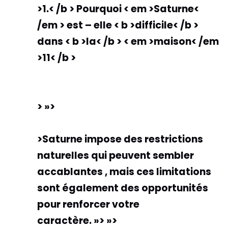
>1.< /b > Pourquoi < em >Saturne<
/em > est – elle < b >difficile< /b >
dans < b >la< /b > < em >maison< /em
>
11< /b >
> »>
>Saturne impose des restrictions
naturelles qui peuvent sembler
accablantes , mais ces limitations
sont également des opportunités
pour renforcer votre
caractère. »> »>