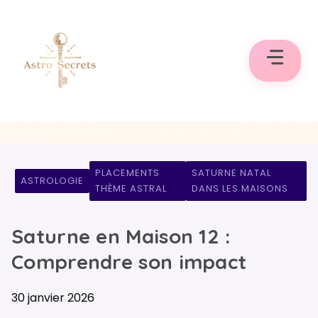
Aller
au
contenu
PLACEMENTS
SATURNE NATAL
ASTROLOGIE
THÈME ASTRAL
DANS LES MAISONS
Saturne en Maison 12 :
Comprendre son impact
30 janvier 2026