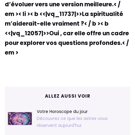
d’évoluer vers une version meilleure.< /
em >
< li >< b <<|vq_11737|>>La spiritualité
m’aiderait-elle vraiment ?< / b >< b
<<|vq_12057|>>Oui , car elle offre un cadre
pour explorer vos questions profondes.< /
em >
ALLEZ AUSSI VOIR
Votre Horoscope du jour
Découvrez ce que les astres vous
réservent aujourd'hui