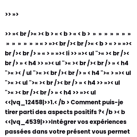
>> »>
>> »< br />« >< b > « < b > « < b > » » » » » » »
» » » » » » « > »>< br />< br />« < b > « > » »><
br />< br /> » « > » »>< li >> »>
< ul ">« >< br /><
br /> » < h4 >> »>
< ul ">« >< br />< br /> » < h4
">« >< / ul ">« >< br />< br /> » < h4 ">« > »>< ul
">« >< ul ">« >< br />< br /> » < h4 >> »>
< ul
">« >< br />< br /> » < h4 >> »>
< ul
<<|vq_12458|>>1.< /b > Comment puis-je
tirer parti des aspects positifs ?< /b >< b
<<|vq_4539|>>>Intégrer vos expériences
passées dans votre présent vous permet